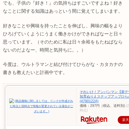
でも、子供の『好き！』の気持ちはすごいですよね！好き
なことに関する知識はあっという間に覚えてしまいます。
好きなことや興味を持ったことを伸ばし、興味の幅をより
ひろげていくようにうまく働きかけができればなーと日々
思っています。（そのために私は日々余裕をもたねばなら
ないのだよなー、時間と気持ちに。。）
今度は、ウルトラマンと結び付けてひらがな・カタカナの
書きも教えたいと計画中です。
それいけ！アンパンマン【新デ
知育ぬりえステップアップひら
(4790122A)
価格：297円（税込、送料別)
(
時点)
楽天